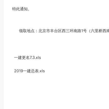
特此通知。
领取地点：北京市丰台区西三环南路1号（六里桥西南
一建更名7.3.xls
2019一建总表.xls