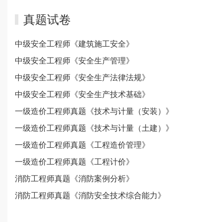
真题试卷
中级安全工程师《建筑施工安全》
中级安全工程师《安全生产管理》
中级安全工程师《安全生产法律法规》
中级安全工程师《安全生产技术基础》
一级造价工程师真题《技术与计量（安装）》
一级造价工程师真题《技术与计量（土建）》
一级造价工程师真题《工程造价管理》
一级造价工程师真题《工程计价》
消防工程师真题《消防案例分析》
消防工程师真题《消防安全技术综合能力》