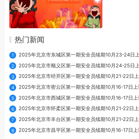
热门新闻
2025年北京市东城区第一期安全员续期10月23-24日
1
2025年北京市顺义区第一期安全员续期10月24-25日
2
2025年北京市经开区第一期安全员续期10月21-22日
3
2025年北京市密云区第一期安全员续期10月16-17日上
4
2025年北京市西城区第一期安全员续期10月16-17日上
5
2025年北京市怀柔区第一期安全员续期10月21-22日
6
2025年北京市丰台区第一期安全员续期10月21-22日
7
2025年北京市昌平区第一期安全员续期10月16-17日上
8