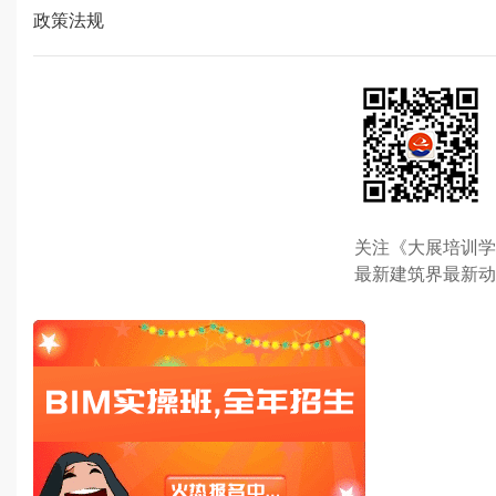
政策法规
关注《大展培训学
最新建筑界最新动