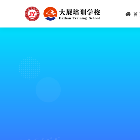
跳
转
首
到
主
要
内
容