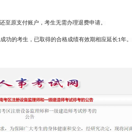
还至原支付账户，考生无需办理退费申请。
名成功的考生，已取得的合格成绩有效期相应延长
年
1