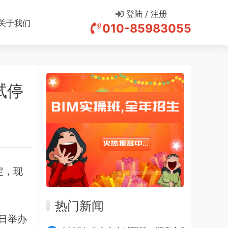
登陆 / 注册
关于我们
010-85983055
试停
定，现
热门新闻
日举办